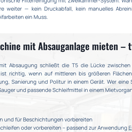
ronische Filterreinigung mit Zweikammer-System. Währ
re weiter — kein Druckabfall, kein manuelles Abrei
ifarbeiten ein Muss.
hine mit Absauganlage mieten – ty
 mit Absaugung schließt die T5 die Lücke zwische
t richtig, wenn auf mittleren bis größeren Flächen
ung, Sanierung und Politur in einem Gerät. Wer ein
-Sauger und passende Schleifmittel in einem Mietvorga
en und für Beschichtungen vorbereiten
schleifen oder vorbereiten – passend zur Anwendung
E