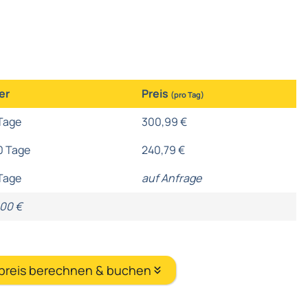
er
Preis
(pro Tag)
Tage
300,99 €
0 Tage
240,79 €
Tage
auf Anfrage
,00 €
tpreis berechnen & buchen