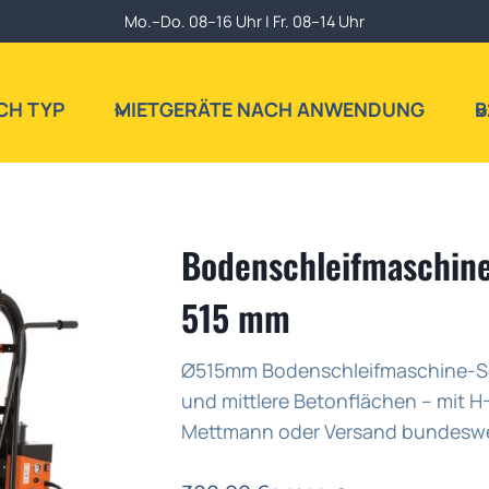
Mo.–Do. 08–16 Uhr | Fr. 08–14 Uhr
CH TYP
MIETGERÄTE NACH ANWENDUNG
B
Bodenschleifmaschine
515 mm
Ø515mm Bodenschleifmaschine-Set
und mittlere Betonflächen – mit 
Mettmann oder Versand bundeswe