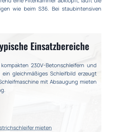
end eine Filterkammer abklopft, läuft die
nigen wie beim S36. Bei staubintensiven
pische Einsatzbereiche
n kompakten 230V-Betonschleifern und
 ein gleichmäßiges Schleifbild erzeugt
e Schleifmaschine mit Absaugung mieten
ng.
strichschleifer mieten