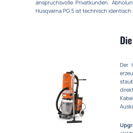
anspruchsvolle Privatkunden. Abholu
Husqvarna PG 5 ist technisch identisch
Die
Der 
erze
staub
dire
Kabe
Ausk
Upgr