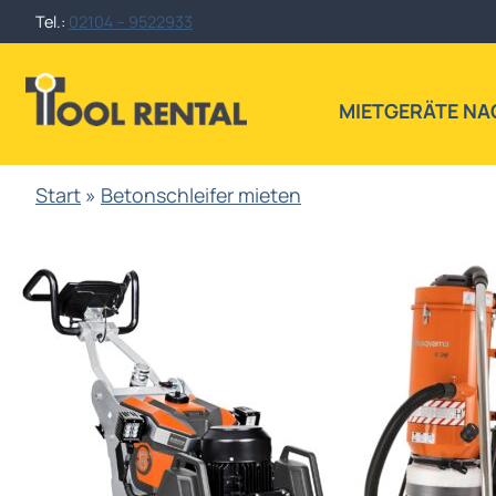
Zum
Tel.:
02104 – 9522933
Inhalt
springen
MIETGERÄTE NA
Start
»
Betonschleifer mieten