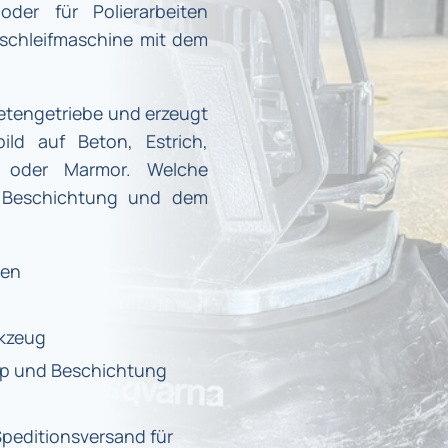
der für Polierarbeiten
schleifmaschine mit dem
netengetriebe und erzeugt
ild auf Beton, Estrich,
in oder Marmor. Welche
 Beschichtung und dem
hen
rkzeug
yp und Beschichtung
peditionsversand für