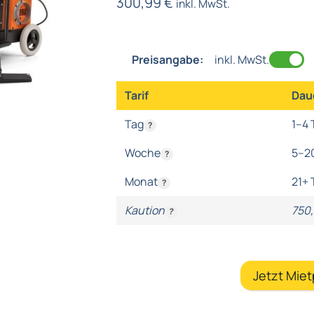
300,99
€
inkl. MwSt.
Preisangabe:
inkl. MwSt.
Tarif
Dau
Tag
1–4 
?
Woche
5–2
?
Monat
21+ 
?
Kaution
750
?
Jetzt Mie