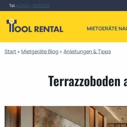
Zum
Tel.:
02104 – 9522933
Inhalt
springen
MIETGERÄTE NA
Start
»
Mietgeräte Blog
»
Anleitungen & Tipps
Terrazzoboden a