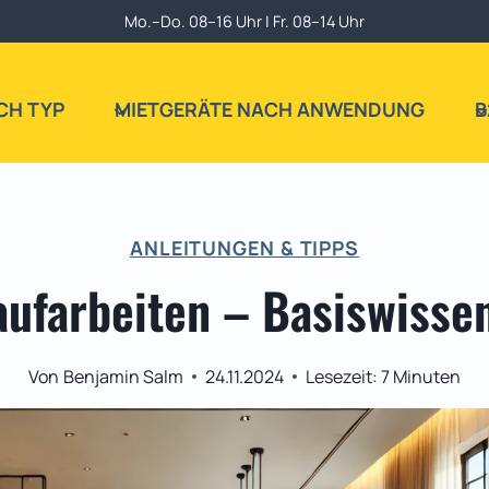
Mo.–Do. 08–16 Uhr | Fr. 08–14 Uhr
CH TYP
MIETGERÄTE NACH ANWENDUNG
B
ANLEITUNGEN & TIPPS
ufarbeiten – Basiswissen
Von
Benjamin Salm
24.11.2024
Lesezeit:
7
Minuten