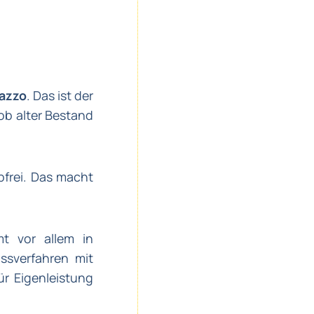
razzo
. Das ist der
ob alter Bestand
bfrei. Das macht
t vor allem in
ssverfahren mit
ür Eigenleistung