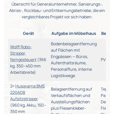
Übersicht für Generalunternehmer, Sanierungs-,
Abriss-, Rückbau- und Entkernungsbetriebe, die ein
vergleichbares Projekt vor sich haben:
Gerät
Aufgabe im Möbelhaus
Belag
Bodenbelagsentfernung
Wolff Robo-
auf Flächen mit
Stripper,
Engpässen — Büros,
ferngesteuert
(366
PVC
Aufenthaltsräume,
kg, 350–450 mm
Personalflure, interne
Arbeitsbreite)
Logistikwege
2×
Husqvarna BMS
Belagsentfernung auf
Teppic
220ADB
Verkaufsflächen und
Parkett
Aufsitzstripper
Ausstellungsflächen
Design
(960 kg, Akku, 150–
plus Fliesenkleber-
Fliesen
350 mm