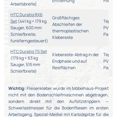
Entfernung
Fliese
Arbeitsbreite)
HTC Duratiq RX6
Großflächiges
Set
(441 kg + 179 kg
Teppic
Abschleifen der
Sauger, 600 mm
PVC-, V
thermoplastischen
Schleifbreite,
Parket
Klebereste
funkferngesteuert)
HTC Duratiq T5 Set
Klebereste-Abtrag in der
Teppic
(179 kg + 63 kg
Endphase und auf
PVC-, V
Sauger, 515 mm
Restflächen
Parket
Schleifbreite)
Wichtig:
Fliesenkleber wurde im Möbelhaus-Projekt
nicht mit den Bodenschleifmaschinen abgetragen,
sondern direkt mit den Aufsitzstrippern —
Schwerlastmesser für die Bodenfliesen im ersten
Arbeitsgang, Spezial-Meißel mit Karbidspitze für die