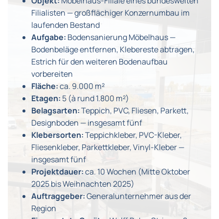
Objekt:
Möbelhaus-Filiale eines bundesweiten
Filialisten — großflächiger Konzernumbau im
laufenden Bestand
Aufgabe:
Bodensanierung Möbelhaus —
Bodenbeläge entfernen, Klebereste abtragen,
Estrich für den weiteren Bodenaufbau
vorbereiten
Fläche:
ca. 9.000 m²
Etagen:
5 (à rund 1.800 m²)
Belagsarten:
Teppich, PVC, Fliesen, Parkett,
Designboden — insgesamt fünf
Klebersorten:
Teppichkleber, PVC-Kleber,
Fliesenkleber, Parkettkleber, Vinyl-Kleber —
insgesamt fünf
Projektdauer:
ca. 10 Wochen (Mitte Oktober
2025 bis Weihnachten 2025)
Auftraggeber:
Generalunternehmer aus der
Region