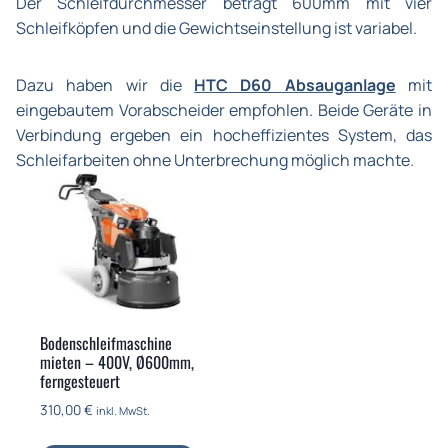
Der Schleifdurchmesser beträgt 600mm mit vier
Schleifköpfen und die Gewichtseinstellung ist variabel.
Dazu haben wir die
HTC D60 Absauganlage
mit
eingebautem Vorabscheider empfohlen. Beide Geräte in
Verbindung ergeben ein hocheffizientes System, das
Schleifarbeiten ohne Unterbrechung möglich machte.
Bodenschleifmaschine
mieten – 400V, Ø600mm,
ferngesteuert
310,00
€
inkl. MwSt.