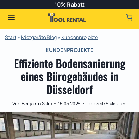
Zum
10% Rabatt
Inhalt
springen
Start
»
Mietgeräte Blog
»
Kundenprojekte
KUNDENPROJEKTE
Effiziente Bodensanierung
eines Bürogebäudes in
Düsseldorf
Von
Benjamin Salm
15.05.2025
Lesezeit:
5
Minuten