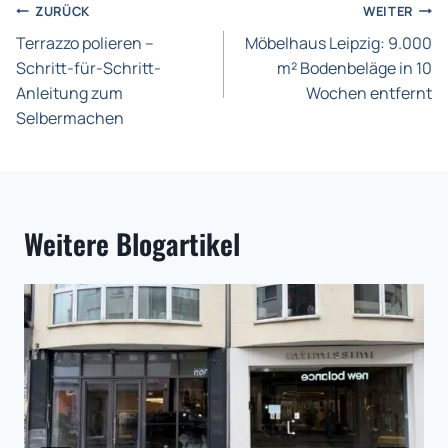
Beitragsnavigation
ZURÜCK
WEITER
Terrazzo polieren –
Möbelhaus Leipzig: 9.000
Schritt-für-Schritt-
m² Bodenbeläge in 10
Anleitung zum
Wochen entfernt
Selbermachen
Weitere Blogartikel