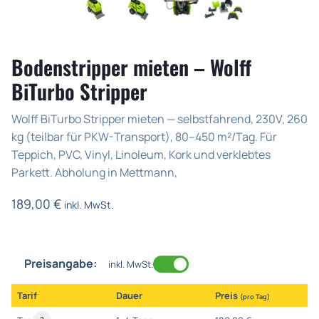
Bodenstripper mieten – Wolff
BiTurbo Stripper
Wolff BiTurbo Stripper mieten — selbstfahrend, 230V, 260
kg (teilbar für PKW-Transport), 80–450 m²/Tag. Für
Teppich, PVC, Vinyl, Linoleum, Kork und verklebtes
Parkett. Abholung in Mettmann,
189,00
€
inkl. MwSt.
Preisangabe:
inkl. MwSt.
Tarif
Dauer
Preis
(pro Tag)