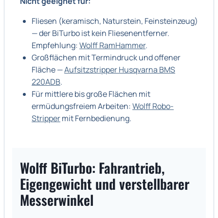
Nicht geeignet für:
Fliesen (keramisch, Naturstein, Feinsteinzeug)
— der BiTurbo ist kein Fliesenentferner.
Empfehlung:
Wolff RamHammer
.
Großflächen mit Termindruck und offener
Fläche —
Aufsitzstripper Husqvarna BMS
220ADB
.
Für mittlere bis große Flächen mit
ermüdungsfreiem Arbeiten:
Wolff Robo-
Stripper
mit Fernbedienung.
Wolff BiTurbo: Fahrantrieb,
Eigengewicht und verstellbarer
Messerwinkel