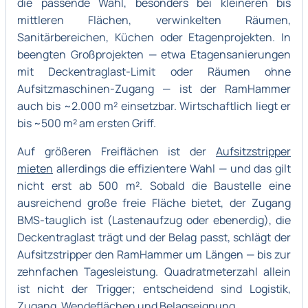
die passende Wahl, besonders bei kleineren bis
mittleren Flächen, verwinkelten Räumen,
Sanitärbereichen, Küchen oder Etagenprojekten. In
beengten Großprojekten — etwa Etagensanierungen
mit Deckentraglast-Limit oder Räumen ohne
Aufsitzmaschinen-Zugang — ist der RamHammer
auch bis ~2.000 m² einsetzbar. Wirtschaftlich liegt er
bis ~500 m² am ersten Griff.
Auf größeren Freiflächen ist der
Aufsitzstripper
mieten
allerdings die effizientere Wahl — und das gilt
nicht erst ab 500 m². Sobald die Baustelle eine
ausreichend große freie Fläche bietet, der Zugang
BMS-tauglich ist (Lastenaufzug oder ebenerdig), die
Deckentraglast trägt und der Belag passt, schlägt der
Aufsitzstripper den RamHammer um Längen — bis zur
zehnfachen Tagesleistung. Quadratmeterzahl allein
ist nicht der Trigger; entscheidend sind Logistik,
Zugang, Wendeflächen und Belagseignung.