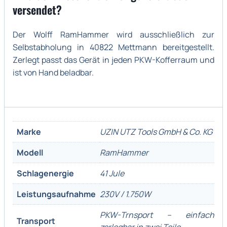
versendet?
Der Wolff RamHammer wird ausschließlich zur
Selbstabholung in 40822 Mettmann bereitgestellt.
Zerlegt passt das Gerät in jeden PKW-Kofferraum und
ist von Hand beladbar.
Marke
UZIN UTZ Tools GmbH & Co. KG
Modell
RamHammer
Schlagenergie
41 Jule
Leistungsaufnahme
230V / 1.750W
PKW-Trnsport – einfach
Transport
zerlegbar in zwei Teile