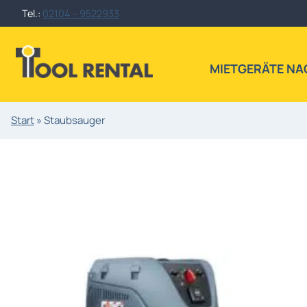
Zum
Tel.:
02104 – 9522933
Inhalt
springen
MIETGERÄTE NA
Start
»
Staubsauger