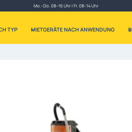
Mo.–Do. 08–16 Uhr | Fr. 08–14 Uhr
CH TYP
MIETGERÄTE NACH ANWENDUNG
B