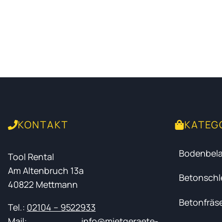
KONTAKT
KATEG
Bodenbela
Tool Rental
Am Altenbruch 13a
Betonschle
40822 Mettmann
Betonfräs
Tel.:
02104 – 9522933
Mail:
info@mietgeraete-