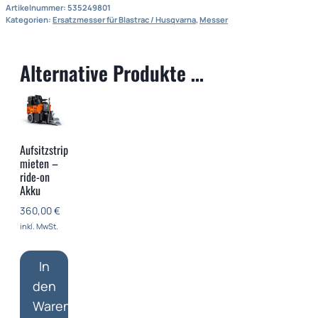
Blade
Artikelnummer:
535249801
152x70x4mm
Kategorien:
Ersatzmesser für Blastrac / Husqvarna
,
Messer
Menge
Alternative Produkte …
Aufsitzstripper
mieten –
ride-on
Akku
360,00
€
inkl. MwSt.
In
den
Warenkorb