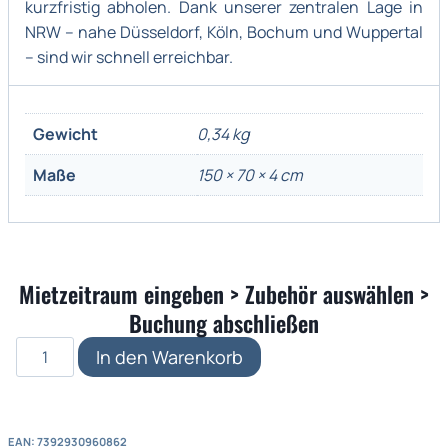
kurzfristig abholen. Dank unserer zentralen Lage in
NRW – nahe Düsseldorf, Köln, Bochum und Wuppertal
– sind wir schnell erreichbar.
Gewicht
0,34 kg
Maße
150 × 70 × 4 cm
Mietzeitraum eingeben > Zubehör auswählen >
Buchung abschließen
Husqvarna
In den Warenkorb
Schwerlastmesser
Super
Duty
EAN: 7392930960862