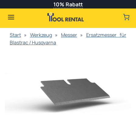
Zum
10% Rabatt
Inhalt
springen
Start
»
Werkzeug
»
Messer
»
Ersatzmesser für
Blastrac / Husqvarna