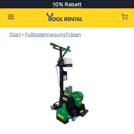
Zum
10% Rabatt
Inhalt
springen
Start
»
Fußbodenheizung Fräsen