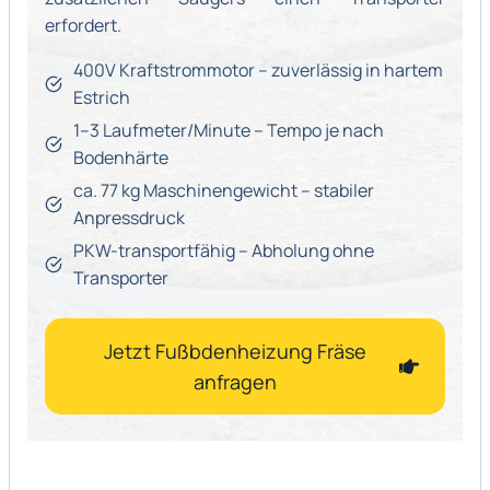
erfordert.
400V Kraftstrommotor – zuverlässig in hartem
Estrich
1–3 Laufmeter/Minute – Tempo je nach
Bodenhärte
ca. 77 kg Maschinengewicht – stabiler
Anpressdruck
PKW-transportfähig – Abholung ohne
Transporter
Jetzt Fußbdenheizung Fräse
anfragen